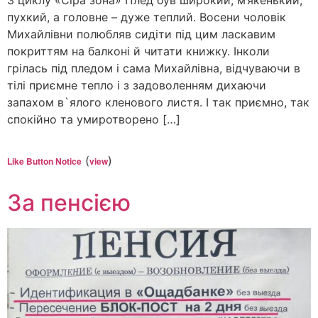
З циклу «Сіра зона» Плед був широкий, м’якенький,
пухкий, а головне – дуже теплий. Восени чоловік
Михайлівни полюбляв сидіти під цим ласкавим
покриттям на балконі й читати книжку. Інколи
грілась під пледом і сама Михайлівна, відчуваючи в
тілі приємне тепло і з задоволенням дихаючи
запахом в`ялого кленового листя. І так приємно, так
спокійно та умиротворено […]
(
)
Like Button Notice
view
За пенсією