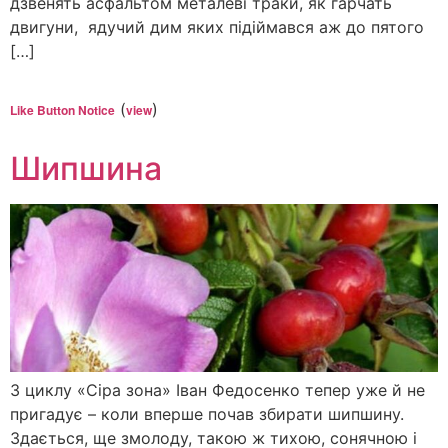
дзвенять асфальтом металеві траки, як гарчать
двигуни, ядучий дим яких підіймався аж до пятого
[…]
(
)
Like Button Notice
view
Шипшина
З циклу «Сіра зона» Іван Федосенко тепер уже й не
пригадує – коли вперше почав збирати шипшину.
Здається, ще змолоду, такою ж тихою, сонячною і