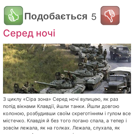
Подобається
5
Серед ночі
З циклу «Сіра зона» Серед ночі вулицею, як раз
попід вікнами Клавдії, йшли танки. Йшли довгою
колоною, розбудивши своїм скреготінням і гулом все
містечко. Клавдія й без того погано спала, а тепер і
зовсім лежала, як на голках. Лежала, слухала, як