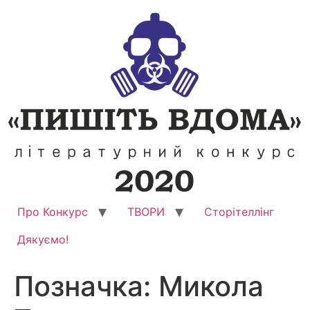
Перейти
до
вмісту
Про Конкурс
ТВОРИ
Сторітеллінг
Дякуємо!
Позначка:
Микола