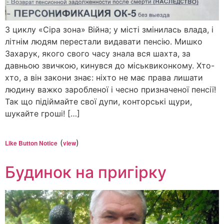
З циклу «Сіра зона» Війна; у місті змінилась влада, і
літнім людям перестали видавати пенсію. Мишко
Захарук, якого свого часу знала вся шахта, за
давньою звичкою, кинувся до міськвиконкому. Хто-
хто, а він закони знає: ніхто не має права лишати
людину важко заробленої і чесно призначеної пенсії!
Так що підіймайте свої дупи, конторські щури,
шукайте гроші! […]
(
)
Like Button Notice
view
Будинок на пригірку