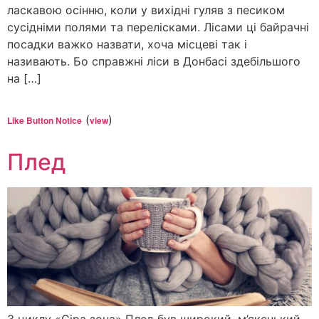
ласкавою осінню, коли у вихідні гуляв з песиком
сусідніми полями та перелісками. Лісами ці байрачні
посадки важко назвати, хоча місцеві так і
називають. Бо справжні ліси в Донбасі здебільшого
на […]
(
)
Like Button Notice
view
Плед