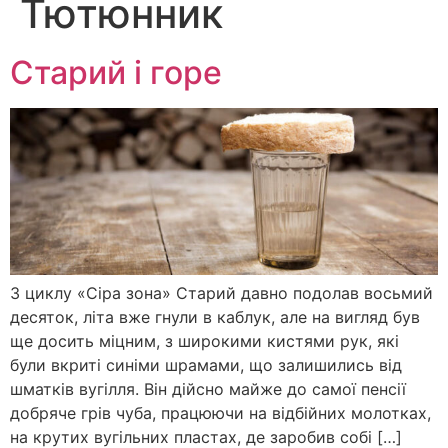
Тютюнник
Старий і горе
З циклу «Сіра зона» Старий давно подолав восьмий
десяток, літа вже гнули в каблук, але на вигляд був
ще досить міцним, з широкими кистями рук, які
були вкриті синіми шрамами, що залишились від
шматків вугілля. Він дійсно майже до самої пенсії
добряче грів чуба, працюючи на відбійних молотках,
на крутих вугільних пластах, де заробив собі […]