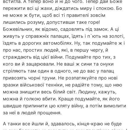
встигла. А тепер воно й ні до чого. Тепер дай Боже
пережити всі ці жахи, діждатись миру і спокою. Бо
не може ж бути, щоб всі ті правителі зовсім
лишились розуму, допустивши таке горе!
Божевільних, як відомо, садовлять під замок. А ці
живуть у справжніх палацах, їдять і п`ють на золоті,
їздять в дорогих автомобілях. Ну, так подумайте ж і
про нас, простих людей, які, в першу чергу, й
страждають від цієї війни. Подумайте про тих, з
кого ви й зацарювали. Не ваші ж сини та онуки
стріляють там один в одного, не до вас у палац
привозять чорні труни. Не розпатякуйте про нові
зразки військової техніки, не радійте тому, що нею
можна знищити весь білий світ. Людину, кажуть,
можна й голкою вбити. Краще подумайте, як його
швидше припинити цю кляту війну, а потім вимолити
за неї в людей прощення.
А танки все йшли й, здавалось, кінця-краю не буде