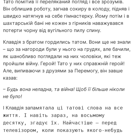
Тато помітив її переляканий погляд і все зрозумів.
Він облишив роботу, загнав сокиру в колоду, підняв і
швидко натягнув на себе гімнастерку. Йому потім і в
шахтарській бані не кожен з гірників наважувався
потерти чорну від вугільного пилу спину.
Клавдія з братом гордились татом. Вони ще не знали
– що за нагороди були у нього на грудях, але бачили,
як шанобливо поглядали на них чоловіки, які теж
пройшли війну. Герой! Тато у них справжній герой!
Але, випиваючи з друзями за Перемогу, він завше
казав:
– Будь вона неладна, та війна! Щоб її більше ніколи
не було!
І Клавдія запам
ятала ці татові слова на все
життя. І навіть зараз, на восьмому
десятку, згадує їх. Найчастіше – перед
телевізором, коли показують якого-небудь