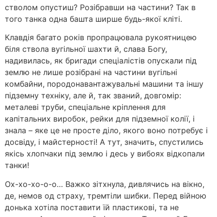
стволом опустиш? Розібравши на частини? Так в
того танка одна башта ширше будь-якої кліті.
Клавдія багато років пропрацювала рукоятницею
біля ствола вугільної шахти й, слава Богу,
надивилась, як бригади спеціалістів опускали під
землю не лише розібрані на частини вугільні
комбайни, породонавантажувальні машини та іншу
підземну техніку, але й, так званий, довгомір:
металеві труби, спеціальне кріплення для
капітальних виробок, рейки для підземної колії, і
знала – яке це не просте діло, якого воно потребує і
досвіду, і майстерності! А тут, значить, спустились
якісь хлопчаки під землю і десь у вибоях відкопали
танки!
Ох-хо-хо-о-о… Важко зітхнула, дивлячись на вікно,
де, немов од страху, тремтіли шибки. Перед війною
донька хотіла поставити їй пластикові, та не