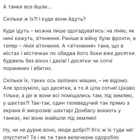
А танки все йшли…
Скільки ж їх?! І куди вони йдуть?
Куди ідуть – можна лише здогадуватись: на лінію, як
нині кажуть, зіткнення. Раніше в війну були фронти, а
тепер – лінія зіткнення. А «зіткнення» таке, що в
містах і містечках по обидва його боки вже десятки
будівель без вікон і дахів! І десятки чи сотні
поранених і вбитих.
Скільки їх, таких ось залізних машин, – не відомо.
Але зрозуміло, що десятки, а то й ціла сотня! Цікаво
тільки, а де ж вони всі поміщались там, під землею,
у шахтах?! Так-так, один телеведучий так прямо з
екрана й зморозив: шахтарі Донбасу воюють у
танках, які вони знайшли під землею!
Ну, чи не дурне воно, люди добрі?! Хто ж їх туди міг
опустити? Та і як ти таке величезне одоробло