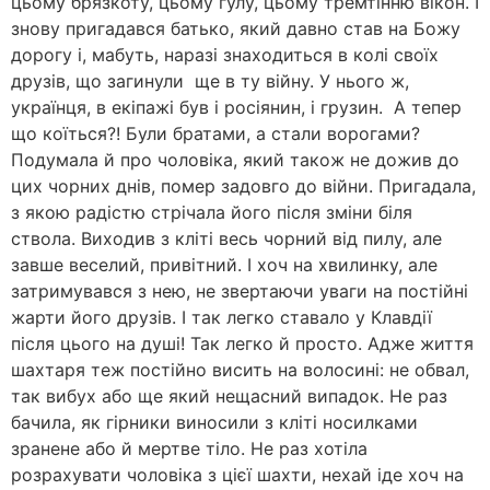
цьому брязкоту, цьому гулу, цьому тремтінню вікон. І
знову пригадався батько, який давно став на Божу
дорогу і, мабуть, наразі знаходиться в колі своїх
друзів, що загинули ще в ту війну. У нього ж,
українця, в екіпажі був і росіянин, і грузин. А тепер
що коїться?! Були братами, а стали ворогами?
Подумала й про чоловіка, який також не дожив до
цих чорних днів, помер задовго до війни. Пригадала,
з якою радістю стрічала його після зміни біля
ствола. Виходив з кліті весь чорний від пилу, але
завше веселий, привітний. І хоч на хвилинку, але
затримувався з нею, не звертаючи уваги на постійні
жарти його друзів. І так легко ставало у Клавдії
після цього на душі! Так легко й просто. Адже життя
шахтаря теж постійно висить на волосині: не обвал,
так вибух або ще який нещасний випадок. Не раз
бачила, як гірники виносили з кліті носилками
зранене або й мертве тіло. Не раз хотіла
розрахувати чоловіка з цієї шахти, нехай іде хоч на