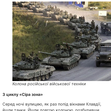
Колона російської військової техніки
З циклу «Сіра зона»
Серед ночі вулицею, як раз попід вікнами Клавдії,
йшли танки. Йшли довгою колоною, розбудивши