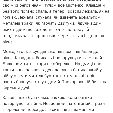
своїм скреготінням і гулом все містечко. Клавдія й
без того погано спала, а тепер і зовсім лежала, як на
голках. Лежала, слухала, як дзвенять асфальтом
металеві траки, як гарчать двигуни, ядучий дим
яких підіймався аж до п
ятого поверху й
яні
злодійкувато пролазив через старі дерев
вікна.
Може, хтось з сусідів вже підвівся, підійшов до
вікна, Клавдія ж боялась і поворухнутись. Не дай
Боже помітять – горя не оберешся! На думці про
танки вона завше згадувала свого батька, який у
війну з німцями теж був танкістом, двічі горів і
навіть брав участь у відомій Прохорівській битві на
Курській дузі.
Клавдія вже була чималенькою, коли батько
повернувся з війни. Невисокий, натоптаний, трохи
згорблений через довге сидіння за важелями