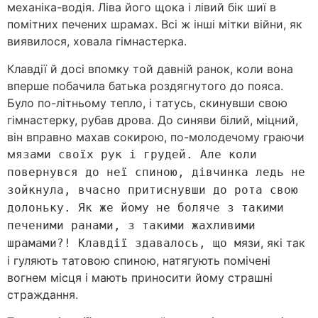
механіка-водія. Ліва його щока і лівий бік шиї в
помітних печених шрамах. Всі ж інші мітки війни, як
виявилося, ховала гімнастерка.
Клавдії й досі впомку той давній ранок, коли вона
вперше побачила батька роздягнутого до пояса.
Було по-літньому тепло, і татусь, скинувши свою
гімнастерку, рубав дрова. До синяви білий, міцний,
він вправно махав сокирою, по-молодечому граючи
м
язами своїх рук і грудей. Але коли
повернувся до неї спиною, дівчинка ледь не
зойкнула, вчасно притиснувши до рота свою
долоньку. Як же йому не боляче з такими
печеними ранами, з такими жахливими
язи, які так
шрамами?! Клавдії здавалось, що м
і гуляють татовою спиною, натягують помічені
вогнем місця і мають приносити йому страшні
страждання.