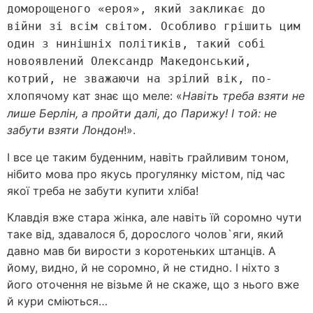
доморощеного «ероя», який закликає до
війни зі всім світом. Особливо грішить цим
один з нинішніх політиків, такий собі
новоявлений Олександр Македонський,
котрий, не зважаючи на зрілий вік, по-
ячому кат знає що меле: «
Навіть треба взяти не
хлоп
лише Берлін, а пройти далі, до Парижу! І той: не
забути взяти Лондон
!».
І все це таким буденним, навіть грайливим тоном,
нібито мова про якусь прогулянку містом, під час
якої треба не забути купити хліба!
Клавдія вже стара жінка, але навіть їй соромно чути
таке від, здавалося б, дорослого чолов`яги, який
давно мав би вирости з коротеньких штанців. А
йому, видно, й не соромно, й не стидно. І ніхто з
його оточення не візьме й не скаже, що з нього вже
й кури сміються…