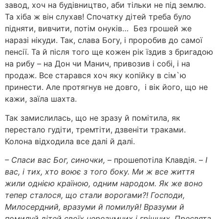
завод, хоч на будівництво, аби тільки не під землю.
Та хіба ж він слухав! Спочатку дітей треба було
підняти, вивчити, потім онуків… Без грошей же
наразі нікуди. Так, слава Богу, і проробив до самої
пенсії. Та й після того ще кожен рік їздив з бригадою
на рибу – на Дон чи Манич, привозив і собі, і на
продаж. Все старався хоч яку копійку в сім`ю
принести. Але протягнув не довго, і вік його, що не
кажи, заїла шахта.
Так замислилась, що не зразу й помітила, як
перестало гудіти, тремтіти, дзвеніти траками.
Колона відходила все далі й далі.
– Спаси вас Бог, синочки,
– прошепотіла Клавдія. –
І
вас, і тих, хто воює з того боку. Ми ж все життя
жили однією країною, одним народом. Як же воно
тепер сталося, що стали ворогами?! Господи,
Милосердний, вразуми й помилуй! Вразуми й
помилуй дітей своїх нерозумних і грішних. Пресвята