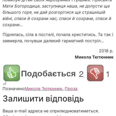
Мати Богородице, заступниця наша, не допусти ще
більшого горя, не дай розгорітися ще страшнішій
війні, спаси й сохрани нас, спаси й сохрани, спаси й
сохрани…
Піднялась, сіла в постелі, почала хреститись. Та так і
завмерла, почувши далекий гарматний постріл…
2018 р.
Микола Тютюнник
Подобається
2
1
Позначено
Микола Тютюнник
,
Проза
Залишити відповідь
Ваша e-mail адреса не оприлюднюватиметься.