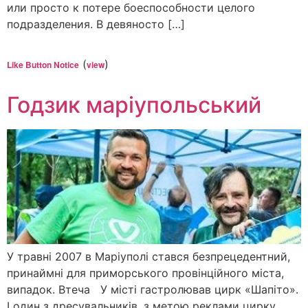
или просто к потере боеспособности целого
подразделения. В девяносто […]
(
)
Like Button Notice
view
Годзик маріупольський
У травні 2007 в Маріуполі стався безпрецедентний,
принаймні для приморського провінційного міста,
випадок. Втеча У місті гастролював цирк «Шапіто».
І один з дресувальників, з метою реклами цирку