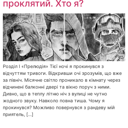
проклятий. Хто я?
Розділ І «Прелюдія» Тієї ночі я прокинувся з
відчуттям тривоги. Відкривши очі зрозумів, що вже
за північ. Місячне світло проникало в кімнату через
відчинені балконні двері та вікно поруч з ними.
Дивно, що в теплу літню ніч з вулиці не чутно
жодного звуку. Навколо повна тиша. Чому я
прокинувся? Можливо повернувся з рандеву мій
приятель, […]