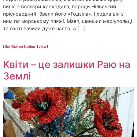
виніс з вольєри крокодила, породи Нільський
прісноводний. Звали його «Годзіла». І ходив він з
ним по морському пляжі. Мавп, шиншил маріупольці
та гості бачили дуже часто, а […]
(
)
Like Button Notice
view
Квіти – це залишки Раю на
Землі