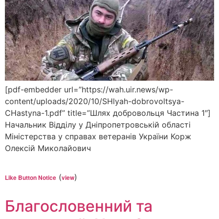
[pdf-embedder url=”https://wah.uir.news/wp-
content/uploads/2020/10/SHlyah-dobrovoltsya-
CHastyna-1.pdf” title=”Шлях добровольця Частина 1″]
Начальник Відділу у Дніпропетровській області
Міністерства у справах ветеранів України Корж
Олексій Миколайович
(
)
Like Button Notice
view
Благословенний та