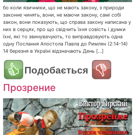
бо коли язичники, що не мають закону, з природи
законне чинять, вони, не маючи закону, самі собі
закон, вони показують, що справа закону написана у
них в серцях, про що свідчить їхня совість i думки
їхні, які то звинувачують, то виправдовують одна
одну Послання Апостола Павла до Римлян (2:14-14)
14 березня в Україні відзначають День […]
Подобається
Прозрение