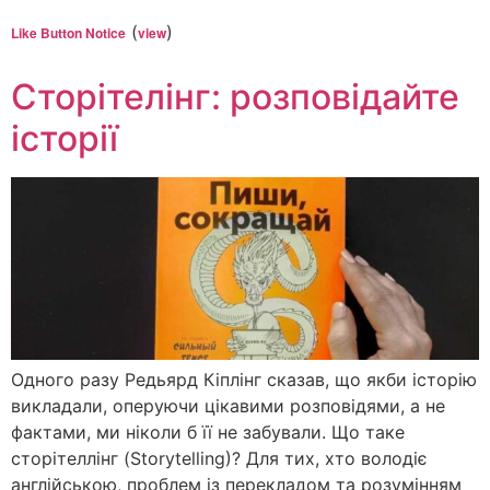
(
)
Like Button Notice
view
Сторітелінг: розповідайте
історії
Одного разу Редьярд Кіплінг сказав, що якби історію
викладали, оперуючи цікавими розповідями, а не
фактами, ми ніколи б її не забували. Що таке
сторітеллінг (Storytelling)? Для тих, хто володіє
англійською, проблем із перекладом та розумінням