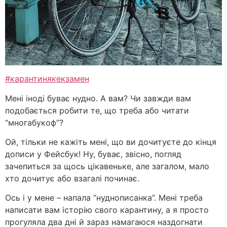
#карантин
як
екзамен
Мені іноді буває нудно. А вам? Чи завжди вам
подобається робити те, що треба або читати
“многабукоф”?
Ой, тільки не кажіть мені, що ви дочитуєте до кінця
дописи у Фейсбук! Ну, буває, звісно, погляд
зачепиться за щось цікавеньке, але загалом, мало
хто дочитує або взагалі починає.
Ось і у мене – напала “нуднописанка”. Мені треба
написати вам історію свого карантину, а я просто
прогуляла два дні й зараз намагаюся наздогнати