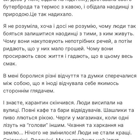
бутерброда та термос з кавою, і обідала наодинці з
природою.Це так надихало.
Я не розуміла, хоча і досі не розумію, чому люди так
бояться залишитися наодинці з тими, з ким живуть.
Чому вони накуповують непотрібних речей, а потім
ридають, що у них мало грошей. Чому вони
просирають своє життя і гадають, що в цьому весь
смак.
В мені боролися різні відчуття та думки сперечалися
між собою, що я іноді відчувала себе якимось
стороннім глядачем.
І знаєте, карантин скінчився. Люди висипали на
вулиці. Повні кафе та бари відвідувачів. Шашлики та
пиво ллються рікою. Черги у магазинах, коли одні
лізуть на “голови” іншим. Чхання та харкання на
землю… Нічого не змінилося! Люди не стали кращі.
Свідоміші. Людяніші. Ми не пройшли цей іспит.