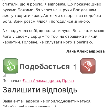
спитали, що я роблю, я відповіла, що показую Диво
руками Божими, бо через наші руки Бог дає нам
змогу творити красу.Адже ми створені за подобою
Бога. Вони розсміялися і погодилися зі мною.
А я подумала собі, що коли ти чуєш Бога, коли маєш
його у своєму серці – то тобі не страшний ніякий
карантин. Головне, не сплутати його з релігією.
Лана Александрова
Подобається
1
Позначено
Лана Александрова
,
Проза
Залишити відповідь
Ваша e-mail адреса не оприлюднюватиметься.
Обов’язкові поля позначені
*