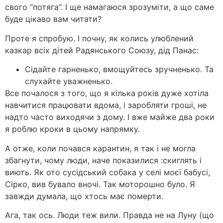
свого “потяга”. І ще намагаюся зрозуміти, а що саме
буде цікаво вам читати?
Проте я спробую. І почну, як колись улюблений
казкар всіх дітей Радянського Союзу, дід Панас:
Сідайте гарненько, вмощуйтесь зручненько. Та
слухайте уважненько.
Все почалося з того, що я кілька років дуже хотіла
навчитися працювати вдома, і заробляти гроші, не
надто часто виходячи з дому. І вже майже два роки
я роблю кроки в цьому напрямку.
А отже, коли почався карантин, я так і не могла
збагнути, чому люди, наче показилися :скиглять і
виють. Як ото сусідський собака у селі моєї бабусі,
Сірко, вив бувало вночі. Так моторошно було. Я
завжди думала, що хтось має померти.
Ага, так ось. Люди теж вили. Правда не на Луну (що