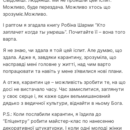
Можливо, буде перездача. Можливо хтось що
зрозуміє.Можливо.
І раптом я згадала книгу Робіна Шарми “
Кто
заплачет когда ты умрешь
“. Почитайте її – вона того
варта.
Я не знаю, чи здала я той цей іспит. Але думаю, що
здала. Адже я, завдяки карантину, зрозуміла, що
насправді мені головне у житті, над чим варто
попрацювати та навіть у мене з’явилися нові плани.
А отже, карантин це – можливість зробити те, на що
досі не вистачало часу. Час замислитися, заглянути
у своє серце і, як каже один вельмишановний
дядько з ведичної культури, віднайти в ньому Бога.
P.S.: Коли послабили карантин, я їздила до
“Епіцентру” робити майстер-клас по нанесенню
декоративної штукатурки. І коли одні молоді жінки