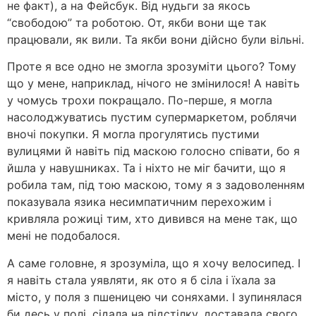
не факт), а на Фейсбук. Від нудьги за якось
“свободою” та роботою. От, якби вони ще так
працювали, як вили. Та якби вони дійсно були вільні.
Проте я все одно не змогла зрозуміти цього? Тому
що у мене, наприклад, нічого не змінилося! А навіть
у чомусь трохи покращало. По-перше, я могла
насолоджуватись пустим супермаркетом, роблячи
вночі покупки. Я могла прогулятись пустими
вулицями й навіть під маскою голосно співати, бо я
йшла у навушниках. Та і ніхто не міг бачити, що я
робила там, під тою маскою, тому я з задоволенням
показувала язика несимпатичним перехожим і
кривляла рожиці тим, хто дивився на мене так, що
мені не подобалося.
А саме головне, я зрозуміла, що я хочу велосипед. І
я навіть стала уявляти, як ото я б сіла і їхала за
місто, у поля з пшеницею чи соняхами. І зупинялася
би десь у полі, сідала на підстілку, доставала свого