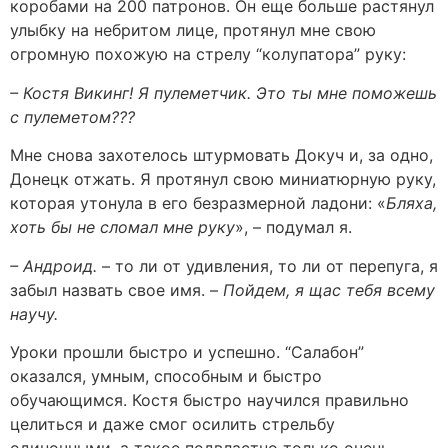
коробами на 200 патронов. Он еще больше растянул
улыбку на небритом лице, протянул мне свою
огромную похожую на стрелу “колупатора” руку:
– Костя Викинг! Я пулеметчик. Это ты мне поможешь
с пулеметом???
Мне снова захотелось штурмовать Докуч и, за одно,
Донецк отжать. Я протянул свою миниатюрную руку,
которая утонула в его безразмерной ладони: «
Бляха,
хоть бы не сломал мне руку
», – подумал я.
– Андроид.
– то ли от удивления, то ли от перепуга, я
забыл назвать свое имя. –
Пойдем, я щас тебя всему
научу.
Уроки прошли быстро и успешно. “Салабон”
оказался, умным, способным и быстро
обучающимся. Костя быстро научился правильно
целиться и даже смог осилить стрельбу
одиночными, а такое подвластно только очень