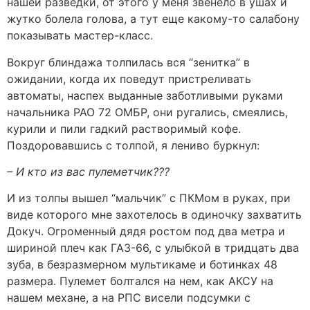
нашей разведки, от этого у меня звенело в ушах и
жутко болела голова, а тут еще какому-то салабону
показывать мастер-класс.
Вокруг блиндажа толпилась вся “зенитка” в
ожидании, когда их поведут пристреливать
автоматы, наспех выданные заботливыми руками
начальника РАО 72 ОМБР, они ругались, смеялись,
курили и пили гадкий растворимый кофе.
Поздоровавшись с толпой, я лениво буркнул:
– И кто из вас пулеметчик???
И из толпы вышел “мальчик” с ПКМом в руках, при
виде которого мне захотелось в одиночку захватить
Докуч. Огроменный дядя ростом под два метра и
шириной плеч как ГАЗ-66, с улыбкой в тридцать два
зуба, в безразмерном мультикаме и ботинках 48
размера. Пулемет болтался на нем, как АКСУ на
нашем механе, а на РПС висели подсумки с