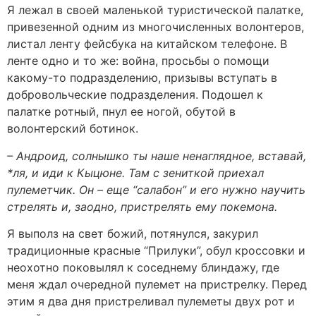
Я лежал в своей маленькой туристической палатке,
привезенной одним из многочисленных волонтеров,
листал ленту фейсбука на китайском телефоне. В
ленте одно и то же: война, просьбы о помощи
какому-то подразделению, призывы вступать в
добровольческие подразделения. Подошел к
палатке ротный, пнул ее ногой, обутой в
волонтерский ботинок.
– Андроид, солнышко ты наше ненаглядное, вставай,
*ля, и иди к Кыцюне. Там с зениткой приехал
пулеметчик. Он – еще “салабон” и его нужно научить
стрелять и, заодно, пристрелять ему покемона.
Я выполз на свет божий, потянулся, закурил
традиционные красные “Прилуки”, обул кроссовки и
неохотно поковылял к соседнему блиндажу, где
меня ждал очередной пулемет на пристрелку. Перед
этим я два дня пристреливал пулеметы двух рот и