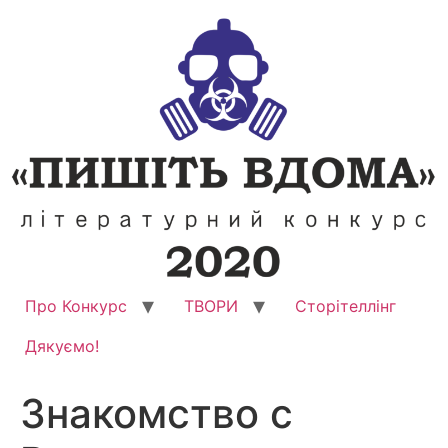
Перейти
до
вмісту
Про Конкурс
ТВОРИ
Сторітеллінг
Дякуємо!
Знакомство с