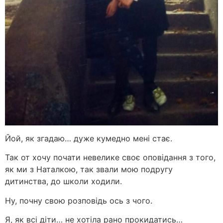
Йой, як згадаю… дуже кумедно мені стає.
Так от хочу почати невелике своє оповідання з того,
як ми з Наталкою, так звали мою подругу
дитинства, до школи ходили.
Ну, почну свою розповідь ось з чого.
Я, як всі діти… не хотіла рано прокидатись…