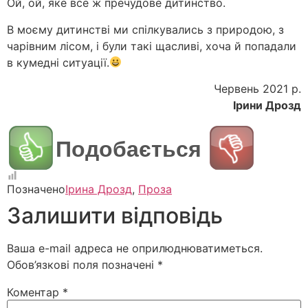
Ой, ой, яке все ж пречудове дитинство.
В моєму дитинстві ми спілкувались з природою, з
чарівним лісом, і були такі щасливі, хоча й попадали
в кумедні ситуації.
Червень 2021 р.
Ірини Дрозд
Подобається
Позначено
Ірина Дрозд
,
Проза
Залишити відповідь
Ваша e-mail адреса не оприлюднюватиметься.
Обов’язкові поля позначені
*
Коментар
*