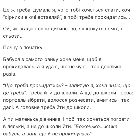
Це ж треба, думала я, чого тобі хочеться спати, хоч
“сірники в очі вставляй”, а тобі треба прокидатись…
Ой, як згадаю своє дитинство, як кажуть і сміх, і
сльози…
Почну з початку.
Бабуся з самого ранку хоче мене, щоб я
прокидалась, а я удаю, що не чую. І так декілька
разів.
“
Що треба прокидатись? – запитую я, хоча знаю, що
це треба
“. Треба йти до школи. А ще до школи треба:
портфель зібрати, волосся розчесати, вмитись і так
далі. А головне треба йти до школи.
А ти маленька дівчинка, і тобі так хочеться пограти
в ляльки, а не до школи йти. “
Боженько….каже
бабуся, а вона ще й не прокинулась
“.