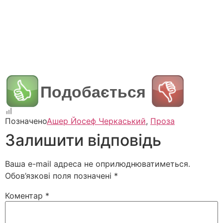
Подобається
Позначено
Ашер Йосеф Черкаський
,
Проза
Залишити відповідь
Ваша e-mail адреса не оприлюднюватиметься.
Обов’язкові поля позначені
*
Коментар
*