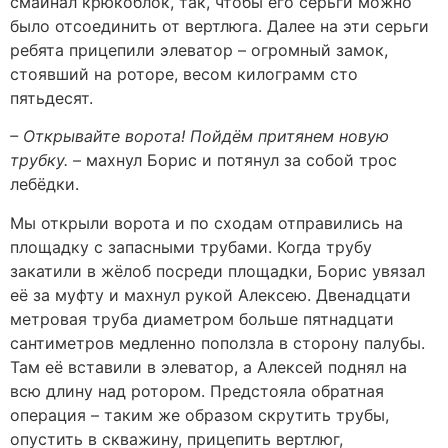
смайнал крюкоблок, так, чтобы его серьги можно
было отсоединить от вертлюга. Далее на эти серьги
ребята прицепили элеватор – огромный замок,
стоявший на роторе, весом килограмм сто
пятьдесят.
– Открывайте ворота! Пойдём притянем новую
трубку.
– махнул Борис и потянул за собой трос
лебёдки.
Мы открыли ворота и по сходам отправились на
площадку с запасными трубами. Когда трубу
закатили в жёлоб посреди площадки, Борис увязал
её за муфту и махнул рукой Алексею. Двенадцати
метровая труба диаметром больше пятнадцати
сантиметров медленно поползла в сторону палубы.
Там её вставили в элеватор, а Алексей поднял на
всю длину над ротором. Предстояла обратная
операция – таким же образом скрутить трубы,
опустить в скважину, прицепить вертлюг,