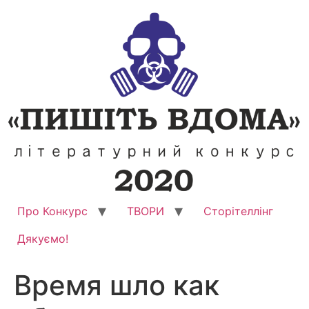
Перейти
до
вмісту
Про Конкурс
ТВОРИ
Сторітеллінг
Дякуємо!
Время шло как