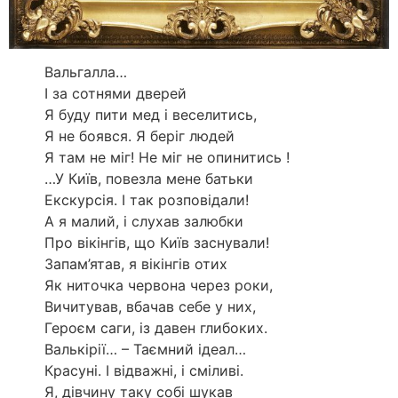
Вальгалла…
І за сотнями дверей
Я буду пити мед і веселитись,
Я не боявся. Я беріг людей
Я там не міг! Не міг не опинитись !
…У Київ, повезла мене батьки
Екскурсія. І так розповідали!
А я малий, і слухав залюбки
Про вікінгів, що Київ заснували!
Запам’ятав, я вікінгів отих
Як ниточка червона через роки,
Вичитував, вбачав себе у них,
Героєм саги, із давен глибоких.
Валькірії… – Таємний ідеал…
Красуні. І відважні, і сміливі.
Я, дівчину таку собі шукав