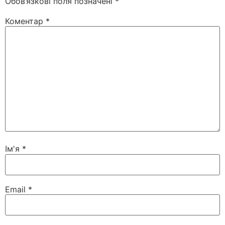
Обов’язкові поля позначені
*
Коментар
*
Ім'я
*
Email
*