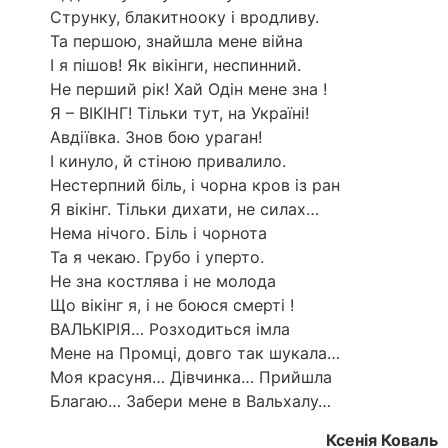
Струнку, блакитнооку і вродливу.
Та першою, знайшла мене війна
І я пішов! Як вікінги, неспинний.
Не перший рік! Хай Одін мене зна !
Я – ВІКІНГ! Тільки тут, на Україні!
Авдіївка. Знов бою ураган!
І кинуло, й стіною привалило.
Нестерпний біль, і чорна кров із ран
Я вікінг. Тільки дихати, не силах…
Нема нічого. Біль і чорнота
Та я чекаю. Грубо і уперто.
Не зна костлява і не молода
Що вікінг я, і не боюся смерті !
ВАЛЬКІРІЯ… Розходиться імла
Мене на Промці, довго так шукала…
Моя красуня… Дівчинка… Прийшла
Благаю… Забери мене в Вальхалу…
Ксенія Коваль