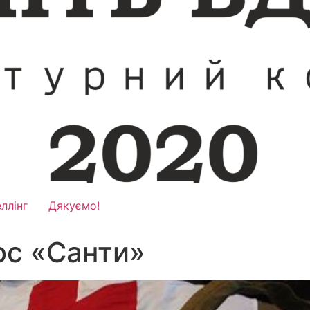
ллінг
Дякуємо!
лос «Санти»