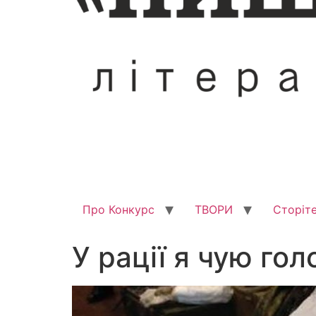
Про Конкурс
ТВОРИ
Сторіте
У рації я чую го