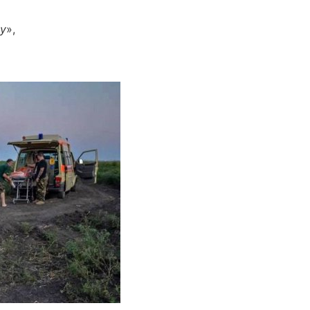
зу
»,