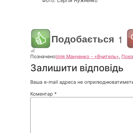
Фото: Сергій Нужненко
Подобається
1
Позначено
Ілля Манченко - «Вчитель»
,
Поез
Залишити відповідь
Ваша e-mail адреса не оприлюднюватиметь
Коментар
*