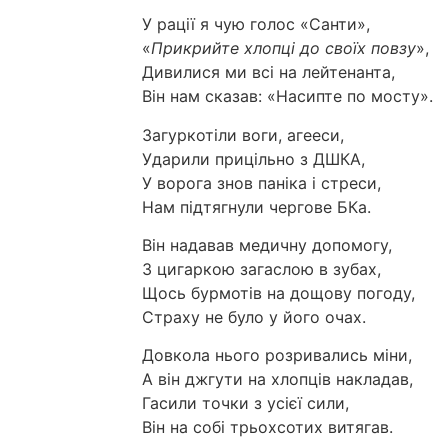
У рації я чую голос «Санти»,
«
Прикрийте хлопці до своїх повзу
»,
Дивилися ми всі на лейтенанта,
Він нам сказав: «Насипте по мосту».
Загуркотіли воги, агееси,
Ударили прицільно з ДШКА,
У ворога знов паніка і стреси,
Нам підтягнули чергове БКа.
Він надавав медичну допомогу,
З цигаркою загаслою в зубах,
Щось бурмотів на дощову погоду,
Страху не було у його очах.
Довкола нього розривались міни,
А він джгути на хлопців накладав,
Гасили точки з усієї сили,
Він на собі трьохсотих витягав.