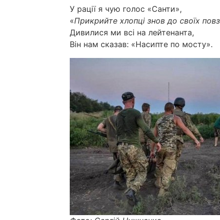
У рації я чую голос «Санти»,
«
Прикрийте хлопці знов до своїх пов
Дивилися ми всі на лейтенанта,
Він нам сказав: «Насипте по мосту».