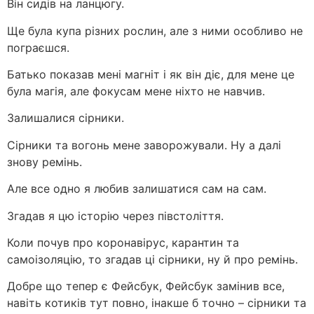
Він сидів на ланцюгу.
Ще була купа різних рослин, але з ними особливо не
пограєшся.
Батько показав мені магніт і як він діє, для мене це
була магія, але фокусам мене ніхто не навчив.
Залишалися сірники.
Сірники та вогонь мене заворожували. Ну а далі
знову ремінь.
Але все одно я любив залишатися сам на сам.
Згадав я цю історію через півстоліття.
Коли почув про коронавірус, карантин та
самоізоляцію, то згадав ці сірники, ну й про ремінь.
Добре що тепер є Фейсбук, Фейсбук замінив все,
навіть котиків тут повно, інакше б точно – сірники та