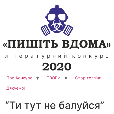
Перейти
до
вмісту
Про Конкурс
ТВОРИ
Сторітеллінг
Дякуємо!
“Ти тут не балуйся”