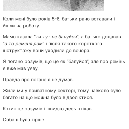
Коли мені було років 5-6, батьки рано вставали і
йшли на роботу.
Мамо казала “
ти тут не балуйся
“, а батько додавав
“
а то ременя дам
” і після такого короткого
інструктажу вони уходили до вечора.
Я погано розумів, що це як “балуйся”, але про ремінь
я вже мав уяву.
Правда про погане я не думав.
Жили ми у приватному секторі, тому навколо було
багато на що можна було відволіктися.
Котик це розумів і швидко десь втікав.
Собаці було гірше.