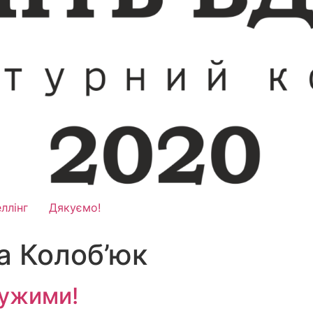
ллінг
Дякуємо!
а Колоб’юк
дужими!