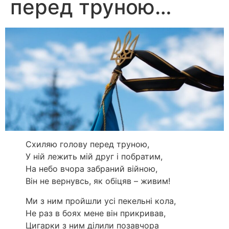
перед труною…
Схиляю голову перед труною,
У ній лежить мій друг і побратим,
На небо вчора забраний війною,
Він не вернувсь, як обіцяв – живим!
Ми з ним пройшли усі пекельні кола,
Не раз в боях мене він прикривав,
Цигарки з ним ділили позавчора