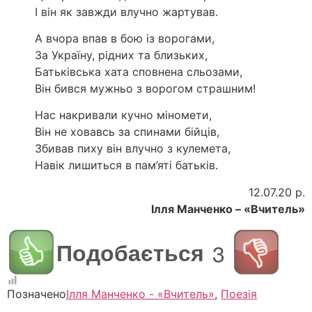
І він як завжди влучно жартував.
А вчора впав в бою із ворогами,
За Україну, рідних та близьких,
Батьківська хата сповнена сльозами,
Він бився мужньо з ворогом страшним!
Нас накривали кучно міномети,
Він не ховавсь за спинами бійців,
Збивав пиху він влучно з кулемета,
Навік лишиться в пам’яті батьків.
12.07.20 р.
Ілля Манченко – «Вчитель»
Подобається
3
Позначено
Ілля Манченко - «Вчитель»
,
Поезія