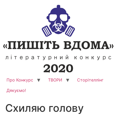
Перейти
до
вмісту
Про Конкурс
ТВОРИ
Сторітеллінг
Дякуємо!
Схиляю голову