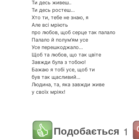
Ти десь живеш..
Ти десь ростеш…
Хто ти, тебе не знаю, я
Але всі мріють
про любов, щоб серце так палало
Палало й полум’ям усе
Усе перешкоджало…
Щоб та любов, що так цвіте
Завжди була з тобою!
Бажаю я тобі усе, щоб ти
був так щасливий…
Людина, та, яка завжди живе
у своїх мріях!
Подобається
1