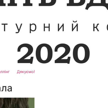
ллінг
Дякуємо!
ала