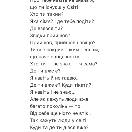
Про тебе навіть не знала я,
що ти існуєш у Світі
Хто ти такий?
Яка сім’я? і де тебе подіти?
Де взявся ти?
Звідки прийшов?
Прийшов, прийшов навіщо?
Ти все покрив таким теплом,
що наче сонце квітне!
Хто ти — не знаю — я сама?
Де ти вже є?
Я навіть й не гадаю..
Де ти вже є? Куди тікати?
Я навіть і не знаю…
Але як кажуть люди вже
багато поколінь — то
Від себе ще ніхто не втік..
Так кажуть люди у світі
Куди та де ти дівся вже?