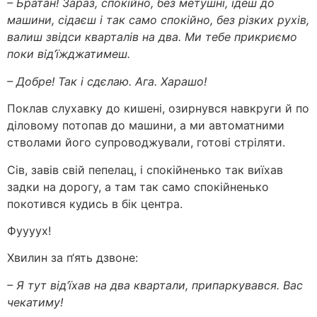
– Братан! Зараз, спокійно, без метушні, ідеш до
машини, сідаєш і так само спокійно, без різких рухів,
валиш звідси кварталів на два. Ми тебе прикриємо
поки від‘їжджатимеш.
– Добре! Так і сдєлаю. Ага. Харашо!
Поклав слухавку до кишені, озирнувся навкруги й по
діловому потопав до машини, а ми автоматними
стволами його супроводжували, готові стріляти.
Сів, завів свій пепелац, і спокійненько так виїхав
задки на дорогу, а там так само спокійненько
покотився кудись в бік центра.
Фуууух!
Хвилин за п‘ять дзвоне:
– Я тут від‘їхав на два квартали, припаркувався. Вас
чекатиму!