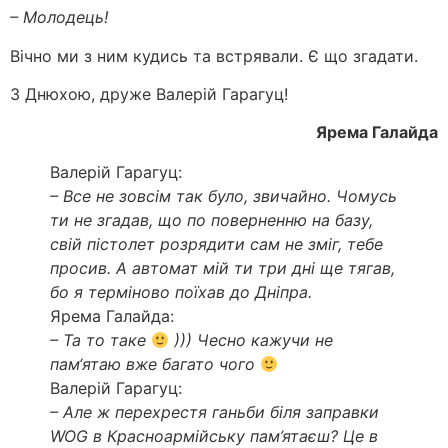
– Молодець!
Вічно ми з ним кудись та встрявали. Є що згадати.
З Днюхою, друже Валерій Гарагуц!
Ярема Галайда
Валерій Гарагуц:
– Все не зовсім так було, звичайно. Чомусь
ти не згадав, що по поверненню на базу,
свій пістолет розрядити сам не зміг, тебе
просив. А автомат мій ти три дні ще тягав,
бо я терміново поїхав до Дніпра.
Ярема Галайда:
– Та то таке
))) Чесно кажучи не
пам‘ятаю вже багато чого
Валерій Гарагуц:
– Але ж перехрестя ганьби біля заправки
WOG в Красноармійську пам’ятаєш? Це в