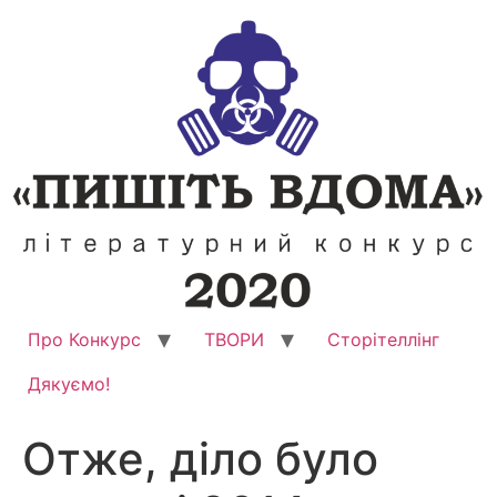
Перейти
до
вмісту
Про Конкурс
ТВОРИ
Сторітеллінг
Дякуємо!
Отже, діло було