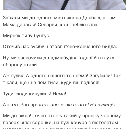
Заїхали ми до одного містечка на Донбасі, а там…
Мама дарагая! Сепарви, хоч греблю гати.
Мирняк типу бунтує.
Оточив нас зусібіч натовп п‘яно-конченого бидла.
Ну ми заскочили до адмінбудівлі одної й в глуху
оборону стали.
Аж гульк! А одного нашого то і нема! Загубили! Так
тікали, що і не помітили, куди він подівся!
Туди-сюди кинулись! Нема!
Аж тут Рагнар: «
Так оно ж він стоїть! На вулиці!
»
Ми до вікна! Точно стоїть такий у броніку чорному
поверх білої сорочки, на пузі кобура з пістолетом