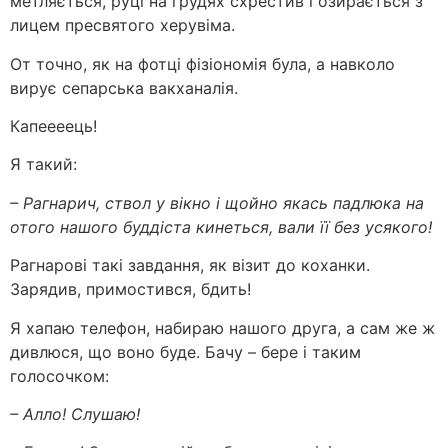
метляється, руці на грудях схрестив і озирається з
лицем пресвятого херувіма.
От точно, як на фотці фізіономія була, а навколо
вирує сепарська вакханалія.
Капеееець!
Я такий:
– Рагнарич, ствол у вікно і щойно якась падлюка на
отого нашого буддіста кинеться, вали її без усякого!
Рагнарові такі завдання, як візит до коханки.
Зарядив, примостився, бдить!
Я хапаю телефон, набираю нашого друга, а сам же ж
дивлюся, що воно буде. Бачу – бере і таким
голосочком:
– Алло! Слушаю!