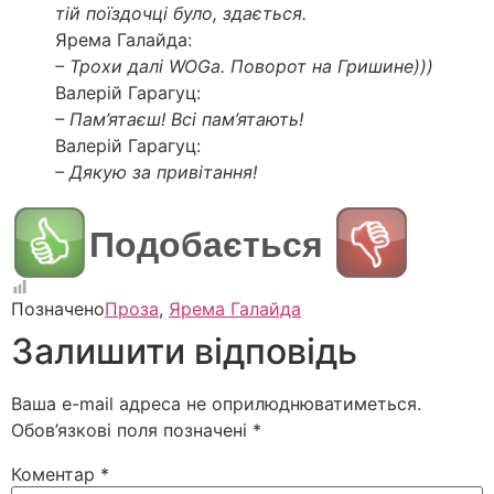
тій поїздочці було, здається.
Ярема Галайда:
– Трохи далі WOGa. Поворот на Гришине)))
Валерій Гарагуц:
– Пам’ятаєш! Всі пам’ятають!
Валерій Гарагуц:
– Дякую за привітання!
Подобається
Позначено
Проза
,
Ярема Галайда
Залишити відповідь
Ваша e-mail адреса не оприлюднюватиметься.
Обов’язкові поля позначені
*
Коментар
*