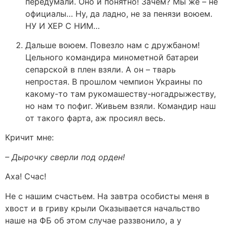
передумали. Оно и понятно! Зачем? Мы же – не
официалы… Ну, да ладно, не за пенязи воюем.
НУ И ХЕР С НИМ…
Дальше воюем. Повезло нам с дружбаном!
Цельного командира минометной батареи
сепарской в плен взяли. А он – тварь
непростая. В прошлом чемпион Украины по
какому-то там рукомашеству-ногадрыжеству,
но нам то пофиг. Живьем взяли. Командир наш
от такого фарта, аж просиял весь.
Кричит мне:
– Дырочку сверли под орден!
Аха! Счас!
Не с нашим счастьем. На завтра особисты меня в
хвост и в гриву крыли Оказывается начальство
наше на ФБ об этом случае раззвонило, а у