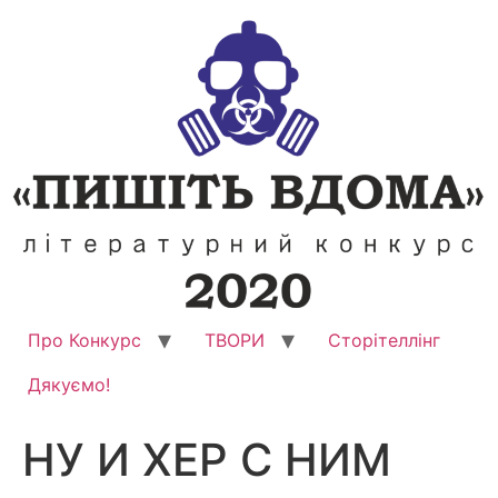
Перейти
до
вмісту
Про Конкурс
ТВОРИ
Сторітеллінг
Дякуємо!
НУ И ХЕР С НИМ