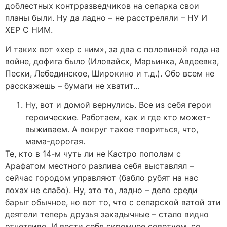
доблестных контрразведчиков на сепарка свои
планы были. Ну да ладно – не расстреляли – НУ И
ХЕР С НИМ.
И таких вот «хер с ним», за два с половиной года на
войне, дофига было (Иловайск, Марьинка, Авдеевка,
Пески, Лебединское, Широкино и т.д.). Обо всем не
расскажешь – бумаги не хватит…
Ну, вот и домой вернулись. Все из себя герои
героические. Работаем, как и где кто может-
выживаем. А вокруг такое твориться, что,
мама-дорогая.
Те, кто в 14-м чуть ли не Кастро пополам с
Арафатом местного разлива себя выставлял –
сейчас городом управляют (бабло рубят на нас
лохах не слабо). Ну, это то, ладно – дело среди
барыг обычное, но вот то, что с сепарской ватой эти
деятели теперь друзья закадычные – стало видно
отчетливо. И вести себя скромнее советуем, со