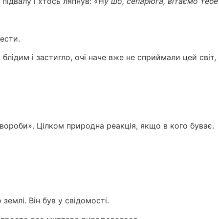
підвалу і хтось ляпнув: «Н
у шо, сепарюга, вітаємо теб
ести.
 блідим і застигло, очі наче вже не сприймали цей сві
вороби». Цілком природна реакція, якщо в кого буває.
землі. Він був у свідомості.