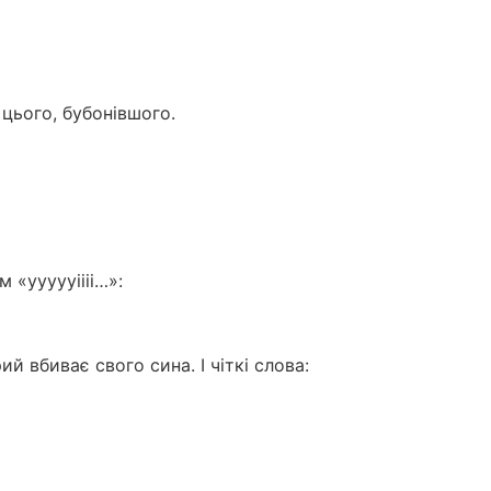
 цього, бубонівшого.
 «уууууіііі…»:
ий вбиває свого сина. І чіткі слова: