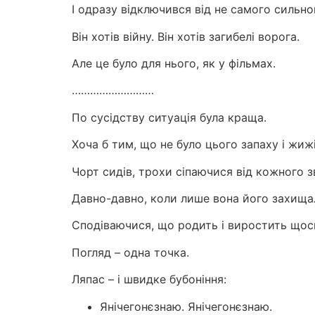
І одразу відключився від не самого сильног
Він хотів війну. Він хотів загибелі ворога.
Але це було для нього, як у фільмах.
………………………
По сусідству ситуація була краща.
Хоча б тим, що не було цього запаху і жижі
Чорт сидів, трохи сіпаючися від кожного з
Давно-давно, коли лише вона його захища
Сподіваючися, що родить і виростить щос
Погляд – одна точка.
Ляпас – і швидке бубоніння:
Янічегонєзнаю. Янічегонєзнаю.