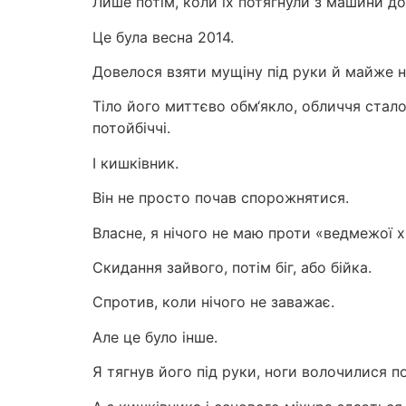
Лише потім, коли їх потягнули з машини до 
Це була весна 2014.
Довелося взяти мущіну під руки й майже н
Тіло його миттєво обм‘якло, обличчя стало
потойбіччі.
І кишківник.
Він не просто почав спорожнятися.
Власне, я нічого не маю проти «ведмежої х
Скидання зайвого, потім біг, або бійка.
Спротив, коли нічого не заважає.
Але це було інше.
Я тягнув його під руки, ноги волочилися по 