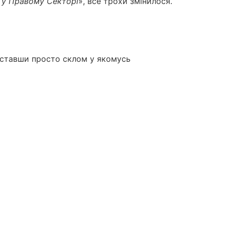
е у Правому Секторі
», все трохи змінилося.
т, ставши просто склом у якомусь