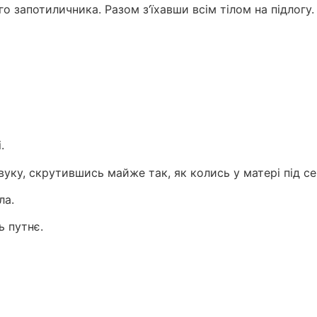
о запотиличника. Разом з‘їхавши всім тілом на підлогу.
.
вуку, скрутившись майже так, як колись у матері під с
ла.
ь путнє.