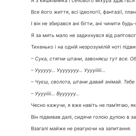
А з кишківника і сечового міхура здаєтьс
Все його життя, всі ідеології, фантазії, план
І він не збирався ані бігти, ані чинити будь
Я за мить мало не задихнувся від раптово
Тихенько і на одній незрозумілій ноті підв
– Сука, стягни штани, завоняєш тут все. Об
– Уууууу… Уууууууу… Ууууііііі…
– Чуєш, сволота, штани давай знімай. Тебе 
– Ууууіііі… Вуууууу…
Чесно кажучи, я вже навіть не пам’ятаю, як
Він підвивав далі, сидячи голою дупою в за
Взагалі майже не реагуючи на запитання.