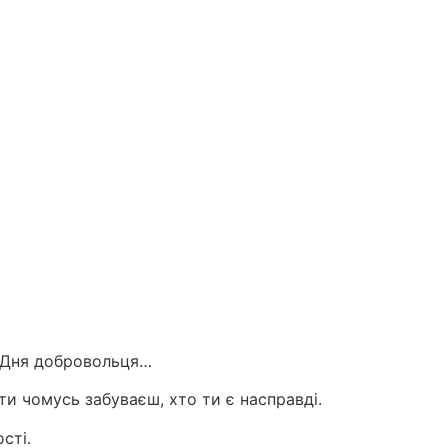
о Дня добровольця…
ти чомусь забуваєш, хто ти є насправді.
сті.