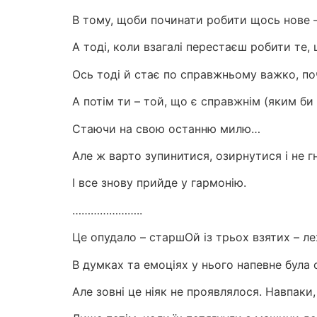
В тому, щоби починати робити щось нове – 
А тоді, коли взагалі перестаєш робити те,
Ось тоді й стає по справжньому важко, п
А потім ти – той, що є справжнім (яким би
Стаючи на свою останню милю…
Але ж варто зупинитися, озирнутися і не гн
І все знову прийде у гармонію.
…………………..
Це опудало – старшОй із трьох взятих – ле
В думках та емоціях у нього напевне була 
Але зовні це ніяк не проявлялося. Навпаки,