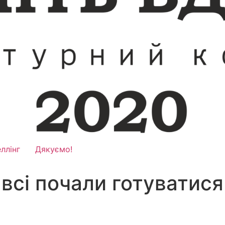
ллінг
Дякуємо!
 всі почали готуватися