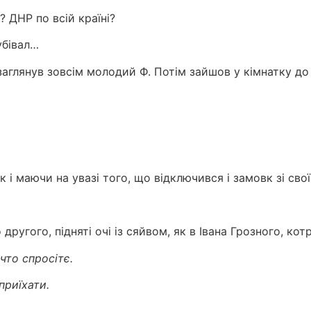
? ДНР по всій країні?
убівал…
заглянув зовсім молодий Ф. Потім зайшов у кімнатку до
 і маючи на увазі того, що відключився і замовк зі своїм
ругого, підняті очі із сяйвом, як в Івана Грозного, котр
что спросітє.
приїхати.