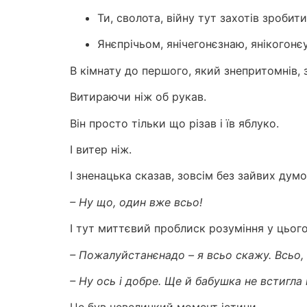
Ти, сволота, війну тут захотів зробити
Янєпрічьом, янічегонєзнаю, янікогонє
В кімнату до першого, який знепритомнів, 
Витираючи ніж об рукав.
Він просто тільки що різав і їв яблуко.
І витер ніж.
І зненацька сказав, зовсім без зайвих думок
– Ну що, один вже всьо!
І тут миттєвий проблиск розуміння у цього д
– Пожалуйстанєнадо – я всьо скажу. Всьо, 
– Ну ось і добре. Ще й бабушка не встигла 