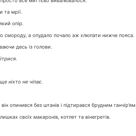
я просто все миттєво вивалювалося.
и та мрії.
-який опір.
го смороду, а опудало почало аж хлюпати нижче пояса.
иваючи десь із голови.
ітрися.
ще ніхто не чіпає.
 він опинився без штанів і підтирався брудним ганчір’ям
лишках своїх макаронів, котлет та вінегретів.