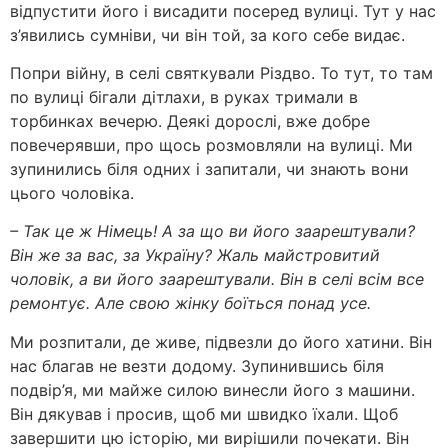
відпустити його і висадити посеред вулиці. Тут у нас
з’явились сумніви, чи він той, за кого себе видає.
Попри війну, в селі святкували Різдво. То тут, то там
по вулиці бігали дітлахи, в руках тримали в
торбинках вечерю. Деякі дорослі, вже добре
повечерявши, про щось розмовляли на вулиці. Ми
зупинились біля одних і запитали, чи знають вони
цього чоловіка.
– Так це ж Німець! А за що ви його заарештували?
Він же за вас, за Україну? Жаль майстровитий
чоловік, а ви його заарештували. Він в селі всім все
ремонтує. Але свою жінку боїться понад усе.
Ми розпитали, де живе, підвезли до його хатини. Він
нас благав не везти додому. Зупинившись біля
подвір’я, ми майже силою винесли його з машини.
Він дякував і просив, щоб ми швидко їхали. Щоб
завершити цю історію, ми вирішили почекати. Він