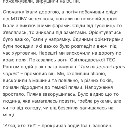
пожалкували, вирушили на ВОПи.
Спочатку їхали дорогою, а потім побачивши сліди
від МТЛБУ через поля, поїхали по польовій дорозі.
Їхали з виключеними фарами. Сліди від гусениць то
з’являлись, то зникали під заметами. Орієнтуватись
було важко, їхали у напрямку. Єдиними орієнтирами
були посадки, які важко було розгледіти вночі під
час хуртовини. Нарешті ми вискочили на дорогу по
краю поля. Показались вогні Світлодарської ТЕС.
Раптом водій різко загальмував. “
Там на дорозі щось
чорніє
” – промовив він. Ми, схопивши зброю,
вискочили з машини та повільно, з різних боків,
почали підходити до темної плями. Напруження
зростало. Пляма заворушилась. Було видно що то
людина, яка намагалась повзти, гребла руками, але
чи то від холоду, чи від безсилля залишалась на
місці.
“
Агей, хто ти?
” – прокричав водій Іван Іванович.