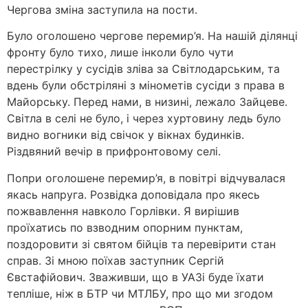
Чергова зміна заступила на пости.
Було оголошено чергове перемир’я. На нашій ділянці
фронту було тихо, лише інколи було чути
перестрілку у сусідів зліва за Світлодарським, та
вдень були обстріляні з мінометів сусіди з права в
Майорську. Перед нами, в низині, лежало Зайцеве.
Світла в селі не було, і через хуртовину ледь було
видно вогники від свічок у вікнах будинків.
Різдвяний вечір в прифронтовому селі.
Попри оголошене перемир’я, в повітрі відчувалася
якась напруга. Розвідка доповідала про якесь
пожвавлення навколо Горлівки. Я вирішив
проїхатись по взводним опорним пунктам,
поздоровити зі святом бійців та перевірити стан
справ. Зі мною поїхав заступник Сергій
Євстафійович. Зваживши, що в УАЗі буде їхати
тепліше, ніж в БТР чи МТЛБУ, про що ми згодом