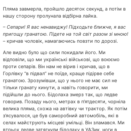
Пляма завмерла, пройшло десяток секунд, а потім в
нашу сторону пролунала відбірна лайка.
– Сепари! Я вас ненавиджу! Підходьте ближче, я вас
пригощу гранатою. Підете на той світ разом зі мною!
– кричав чоловік, намагаючись повзти по дорозі.
Але видно було що сили покидали його. Ми
відповіли, що ми українські військові, що воюємо
проти сепарів. Він нам не вірив і кричав, що в
Горлівку “в підвал” не поїде, краще підірве себе
гранатою. Зрозумівши, що у нього не має сил не
тільки гранату кинути, а навіть говорити, ми
підійшли до нього. Бідолаха змерз так, що ледве
говорив. Позаду нього, метрах в п’ятдесяти, чорніла
велика пляма, схожа на автівку чи трактор. Як потім
з’ясувалося, це був саморобний автомобіль, які в
селах майструють місцеві умільці. Він зламався. Ми
втрьох ледве затягнули бідолаху в УАЗик, ноги в