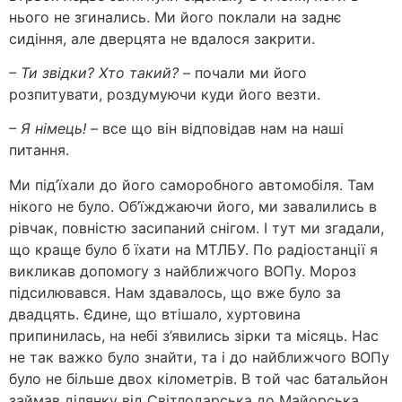
нього не згинались. Ми його поклали на заднє
сидіння, але дверцята не вдалося закрити.
– Ти звідки? Хто такий?
– почали ми його
розпитувати, роздумуючи куди його везти.
– Я німець!
– все що він відповідав нам на наші
питання.
Ми під’їхали до його саморобного автомобіля. Там
нікого не було. Об’їжджаючи його, ми завалились в
рівчак, повністю засипаний снігом. І тут ми згадали,
що краще було б їхати на МТЛБУ. По радіостанції я
викликав допомогу з найближчого ВОПу. Мороз
підсилювався. Нам здавалось, що вже було за
двадцять. Єдине, що втішало, хуртовина
припинилась, на небі з’явились зірки та місяць. Нас
не так важко було знайти, та і до найближчого ВОПу
було не більше двох кілометрів. В той час батальйон
займав ділянку від Світлодарська до Майорська,