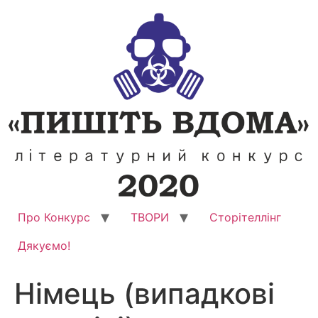
Перейти
до
вмісту
Про Конкурс
ТВОРИ
Сторітеллінг
Дякуємо!
Німець (випадкові