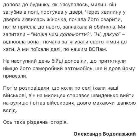
доповз до будинку, як з’ясувалось, милиці він
загубив в полі, постукав у двері. Через хвилину у
дверях з’явилась жіночка, почала його сварити,
потім присіла до нього, заплакала й обійняла. Ми
запитали – “
Може чим допомогти?
“. “
Ні, дякую
” –
відповіла вона і почала затягувати свого німця до
хати. А ми поїхали далі, по нашим ВОПам.
На наступний день бійці доповіли, що притягнули
німцю його саморобний автомобіль, ще й дров йому
привезли.
Потім розповідали, що коли по селі їхали наші
військові, він на милицях старався швиденько вийти
на вулицю і вітав військових, довго махаючи шапкою
вслід.
Ось така різдвяна історія.
Олександр Водолазький