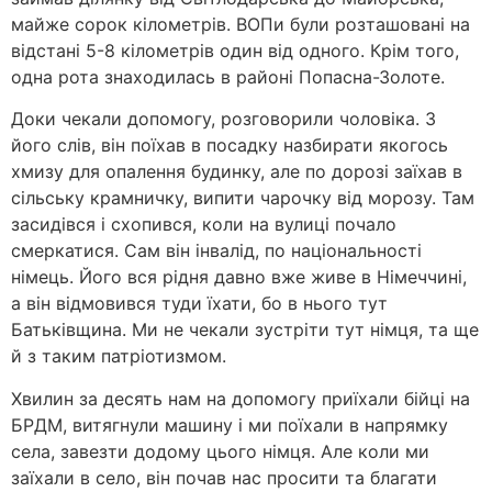
майже сорок кілометрів. ВОПи були розташовані на
відстані 5-8 кілометрів один від одного. Крім того,
одна рота знаходилась в районі Попасна-Золоте.
Доки чекали допомогу, розговорили чоловіка. З
його слів, він поїхав в посадку назбирати якогось
хмизу для опалення будинку, але по дорозі заїхав в
сільську крамничку, випити чарочку від морозу. Там
засидівся і схопився, коли на вулиці почало
смеркатися. Сам він інвалід, по національності
німець. Його вся рідня давно вже живе в Німеччині,
а він відмовився туди їхати, бо в нього тут
Батьківщина. Ми не чекали зустріти тут німця, та ще
й з таким патріотизмом.
Хвилин за десять нам на допомогу приїхали бійці на
БРДМ, витягнули машину і ми поїхали в напрямку
села, завезти додому цього німця. Але коли ми
заїхали в село, він почав нас просити та благати