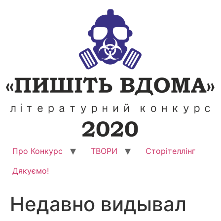
Перейти
до
вмісту
Про Конкурс
ТВОРИ
Сторітеллінг
Дякуємо!
Недавно видывал