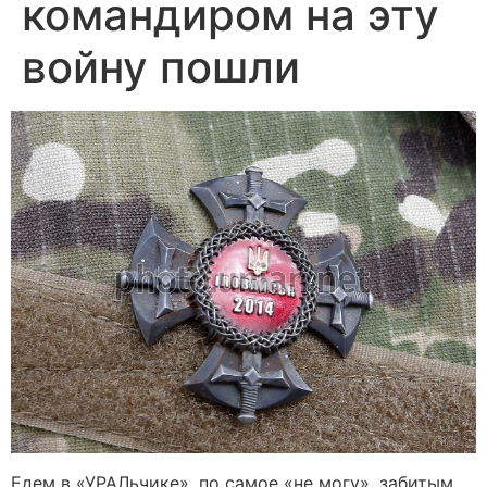
командиром на эту
войну пошли
Едем в «УРАЛьчике», по самое «не могу», забитым