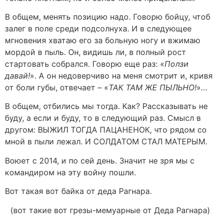
В общем, менять позицию надо. Говорю бойцу, чтоб
залег в поле среди подсолнуха. И в следующее
мгновения хватаю его за больную ногу и вжимаю
мордой в пыль. Он, видишь ли, в полный рост
стартовать собрался. Говорю еще раз: «
Ползи
давай!
». А он недоверчиво на меня смотрит и, кривя
от боли губы, отвечает – «
ТАК ТАМ ЖЕ ПЫЛЬНО!
»…
В общем, отбились мы тогда. Как? Рассказывать не
буду, а если и буду, то в следующий раз. Смысл в
другом: ВЫЖИЛ ТОГДА ПАЦАНЕНОК, что рядом со
мной в пыли лежал. И СОЛДАТОМ СТАЛ МАТЕРЫМ.
Воюет с 2014, и по сей день. Значит не зря мы с
командиром на эту войну пошли.
Вот такая вот байка от деда Рагнара.
(вот такие вот грезы-мемуарные от Деда Рагнара)