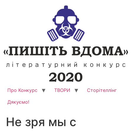
Перейти
до
вмісту
Про Конкурс
ТВОРИ
Сторітеллінг
Дякуємо!
Не зря мы с