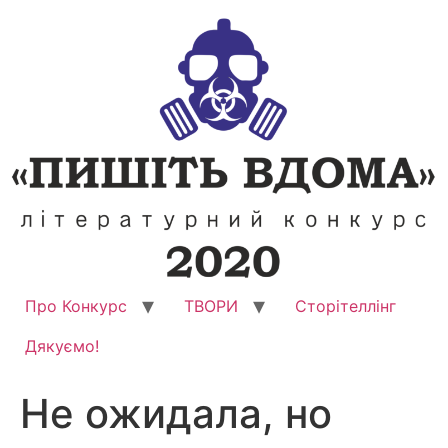
Перейти
до
вмісту
Про Конкурс
ТВОРИ
Сторітеллінг
Дякуємо!
Не ожидала, но