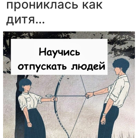
прониклась как
дитя…