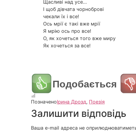
Щасливі над усе…
І щоб дівчата чорноброві
чекали їх і все!
Ось мрії є такі вже мрії
Я мрію ось про все!
О, як хочеться того вже миру
Як хочеться за все!
Подобається
Позначено
Ірина Дрозд
,
Поезія
Залишити відповідь
Ваша e-mail адреса не оприлюднюватиметь