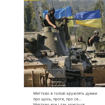
Миттєво в голові кружлять думки
про щось, проте, про се…
Миттєво все і так здається