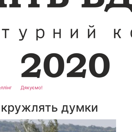
ллінг
Дякуємо!
і кружлять думки