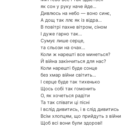
як сон у руку наче йде…
Дивлюсь на небо — воно синє,
А дощ так ллє як із відра…
В повітрі пахне вітром, сіном
І дуже гарно так…
Сумує лише серце,
та сльози на очах…
Коли ж нарешті все минеться?
Й війна закінчиться для нас?
Коли нарешті буде сонце
без хмар війни світить…
І серце буде так тихенько
Щось собі так гомонить
О, як хочеться радіти
Та так співати ці пісні
І вслід дивитись, і в слід дивитись
Всім хлопцям, що прийдуть з війни
Щоб всі вони були здорові!