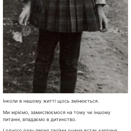
Інколи в нашому житті щось змінюється.
Ми мріємо, замислюємося на тому чи іншому
питанні, впадаємо в дитинство.
І одного разу перед твоїми очима встає картина