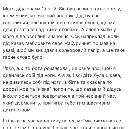
Мого діда звали Сергій. Він був невисокого зросту,
кремезний, мовчазний чоловік. Дід був не
говірливий, але інколи такі вживав слова, що ми
діти реготали над цими словами. А слова мали у
мого діда особливі значення. Ось наприклад, коли
дід казав “забирайте своє жабуриння”, то мав на
увазі, щоб ми викидали кольоровий папір, а ще таке
гарне слово було:
“
Ірко, що ти рота роззявила
“, це означало, щоб я
дивилась собі під ноги. А я як і всі діти була цікава,
не дивилась собі під ноги, а бігла та скакала по
дорозі мов та “кізка” попри те, що казав мій дідусь.
Інколи хочеться повертатися в той чарівний час,
який дурманить, притягає тебе тим щасливим
дитинством.
І тільки на час карантину перед моїми очима встає
портрет мого дідуся. І в наш час, коли є карантин на