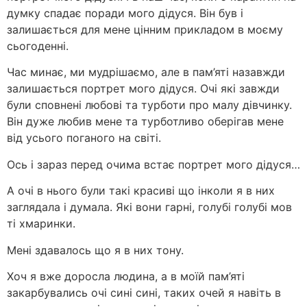
думку спадає поради мого дідуся. Він був і
залишається для мене цінним прикладом в моєму
сьогоденні.
Час минає, ми мудрішаємо, але в пам’яті назавжди
залишається портрет мого дідуся. Очі які завжди
були сповнені любові та турботи про малу дівчинку.
Він дуже любив мене та турботливо оберігав мене
від усього поганого на світі.
Ось і зараз перед очима встає портрет мого дідуся…
А очі в нього були такі красиві що інколи я в них
заглядала і думала. Які вони гарні, голубі голубі мов
ті хмаринки.
Мені здавалось що я в них тону.
Хоч я вже доросла людина, а в моїй пам’яті
закарбувались очі сині сині, таких очей я навіть в