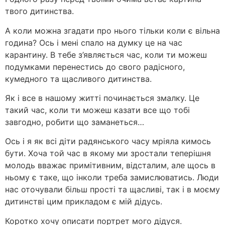
твого дитинства.
А коли можна згадати про нього тільки коли є вільна
година? Ось і мені спало на думку це на час
карантину. В тебе з’являється час, коли ти можеш
подумками перенестись до свого радісного,
кумедного та щасливого дитинства.
Як і все в нашому житті починається змалку. Це
такий час, коли ти можеш казати все що тобі
завгодно, робити що заманеться…
Ось і я як всі діти радянського часу мріяла кимось
бути. Хоча той час в якому ми зростали теперішня
молодь вважає примітивним, відсталим, але щось в
ньому є таке, що інколи треба замислюватись. Люди
нас оточували більш прості та щасливі, так і в моєму
дитинстві цим прикладом є мій дідусь.
Коротко хочу описати портрет мого дідуся.