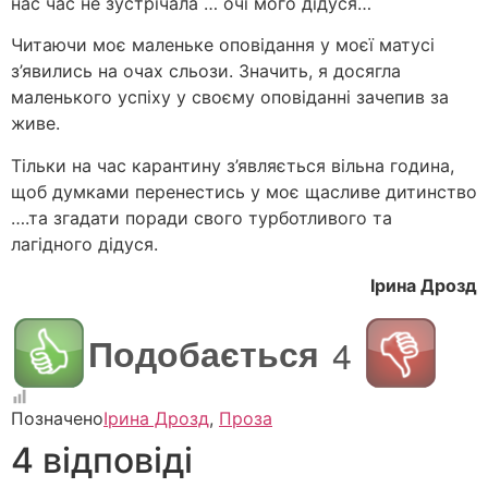
нас час не зустрічала … очі мого дідуся…
Читаючи моє маленьке оповідання у моєї матусі
з’явились на очах сльози. Значить, я досягла
маленького успіху у своєму оповіданні зачепив за
живе.
Тільки на час карантину з’являється вільна година,
щоб думками перенестись у моє щасливе дитинство
….та згадати поради свого турботливого та
лагідного дідуся.
Ірина Дрозд
Подобається
4
Позначено
Ірина Дрозд
,
Проза
4 відповіді