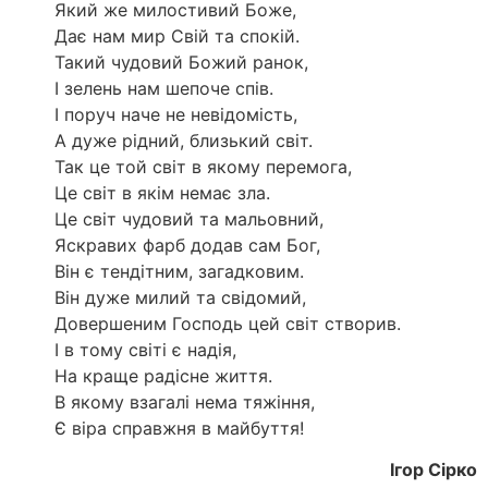
Який же милостивий Боже,
Дає нам мир Свій та спокій.
Такий чудовий Божий ранок,
І зелень нам шепоче спів.
І поруч наче не невідомість,
А дуже рідний, близький світ.
Так це той світ в якому перемога,
Це світ в якім немає зла.
Це світ чудовий та мальовний,
Яскравих фарб додав сам Бог,
Він є тендітним, загадковим.
Він дуже милий та свідомий,
Довершеним Господь цей світ створив.
І в тому світі є надія,
На краще радісне життя.
В якому взагалі нема тяжіння,
Є віра справжня в майбуття!
Ігор Сірко