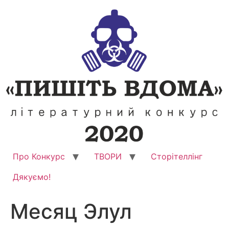
Перейти
до
вмісту
Про Конкурс
ТВОРИ
Сторітеллінг
Дякуємо!
Месяц Элул