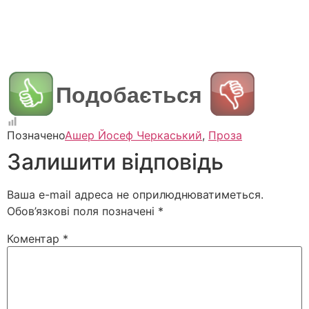
Подобається
Позначено
Ашер Йосеф Черкаський
,
Проза
Залишити відповідь
Ваша e-mail адреса не оприлюднюватиметься.
Обов’язкові поля позначені
*
Коментар
*