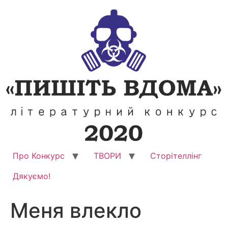
Перейти
до
вмісту
Про Конкурс
ТВОРИ
Сторітеллінг
Дякуємо!
Меня влекло