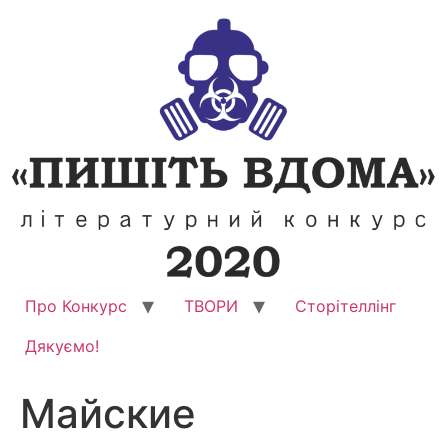
Перейти
до
вмісту
Про Конкурс
ТВОРИ
Сторітеллінг
Дякуємо!
Майские