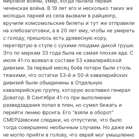
мировой войны, умер, когда пылала первая
чеченская война. В 19 лет его и несколько таких же
молодых парней из села вызвали в райцентр,
вручили комсомольские билеты и тут же отправили
на хлебозаготовки, а в 20 лет ему, чтобы не умереть
с голоду, пришлось есть древесную кору,
перетёртую в ступе с сухими плодами дикой груши.
Это по меркам 33 года была не самая плохая еда. С
июля 41-го воевал в составе 53 кавалерийской
дивизии. За первый месяц боёв потери были столь
тяжкими, что остатки 53-й и 50-й кавалерийских
дивизий были объединены в Отдельную
кавалерийскую группу, которую возглавил генерал
Доватор. В Сентябре 41-го при выполнении
разведзадания попал в плен, но сумел бежать и
перейти линию фронта. Его “взяли в оборот”
СМЕРШевские следаки, но отпустили, что было
тогда совершенно необычным случаем. Но даже им
не могло прийти в голову, что еврей мог умышленно