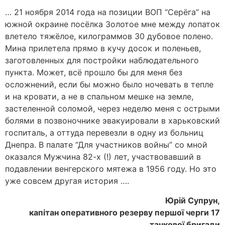
… 21 ноября 2014 года на позиции ВОП “Серёга” на
южной окраине посёлка Золотое мне между лопаток
влетело тяжёлое, килограммов 30 дубовое полено.
Мина прилетела прямо в кучу досок и поленьев,
заготовленных для постройки наблюдательного
пункта. Может, всё прошло бы для меня без
осложнений, если бы можно было ночевать в тепле
и на кровати, а не в спальном мешке на земле,
застеленной соломой, через неделю меня с острыми
болями в позвоночнике эвакуировали в харьковский
госпиталь, а оттуда перевезли в одну из больниц
Днепра. В палате “Для участников войны” со мной
оказался Мужчина 82-х (!) лет, участвовавший в
подавлении венгерского мятежа в 1956 году. Но это
уже совсем другая история ….
Юрій Супрун,
капітан оперативного резерву першої черги 17
танкової бригади