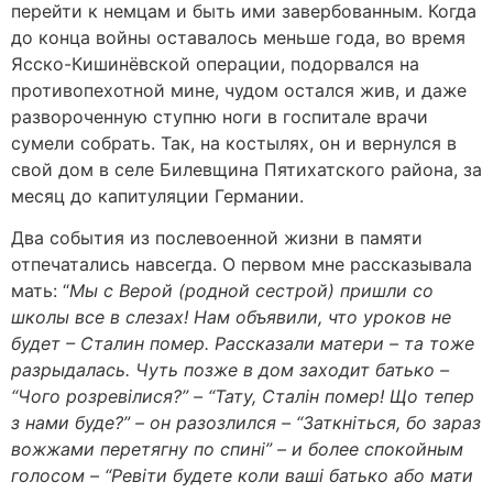
перейти к немцам и быть ими завербованным. Когда
до конца войны оставалось меньше года, во время
Ясско-Кишинёвской операции, подорвался на
противопехотной мине, чудом остался жив, и даже
развороченную ступню ноги в госпитале врачи
сумели собрать. Так, на костылях, он и вернулся в
свой дом в селе Билевщина Пятихатского района, за
месяц до капитуляции Германии.
Два события из послевоенной жизни в памяти
отпечатались навсегда. О первом мне рассказывала
мать: “
Мы с Верой (родной сестрой) пришли со
школы все в слезах! Нам объявили, что уроков не
будет – Сталин помер. Рассказали матери – та тоже
разрыдалась. Чуть позже в дом заходит батько –
“Чого розревiлися?” – “Тату, Сталiн помер! Що тепер
з нами буде?” – он разозлился – “Заткнiться, бо зараз
вожжами перетягну по спинi” – и более спокойным
голосом – “Ревiти будете коли вашi батько або мати