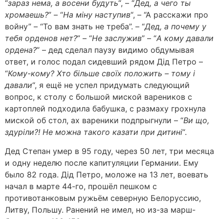
“
зараз нема, а восени будуть
“, – “
Дед, а чего ты
хромаешь?
” – “
На мiну наступив
“, – “А расскажи про
войну” – “То вам знать не треба”. – “
Дед, а почему у
тебя орденов нет?
” – “
Не заслужив
” – “
А кому давали
ордена?
” – дед сделал паузу видимо обдумывая
ответ, и голос подал сидевший рядом Дiд Петро –
“
Кому-кому? Хто бiльше своїх положить – тому і
давали
“, я ещё не успел придумать следующий
вопрос, к столу с большой миской вареников с
картоплей подходила бабушка, с размаху грохнула
миской об стол, ах вареники подпрыгнули – “
Ви що,
здуріли?! Не можна такого казати при дитині
“.
Дед Степан умер в 95 году, через 50 лет, три месяца
и одну неделю после капитуляции Германии. Ему
было 82 года. Дiд Петро, моложе на 13 лет, воевать
начал в марте 44-го, прошёл пешком с
противотанковым ружьём северную Белоруссию,
Литву, Польшу. Ранений не имел, но из-за марш-