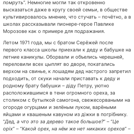
помруть
“. Немногие могли так откровенно
высказаться даже в кругу своей семьи, в обществе
культивировалось мнение, что стучать – почётно, а в
школах рассказывали пионере-герое Павлике
Морозове как о примере для подражания.
Летом 1971 года, мы с братом Серёжей после
первого класса школы приехали к деду и бабушке на
летние каникулы. Оборвали и объелись черешней,
переловили всех цыплят во дворе, покатались
верхом на свинье, к лошадям дед настрого запретил
подходить, от скуки начали приставать к деду и
родному брату бабушки – дiду Петру, уютно
расположившимся в тени огромного ореха, за
столиком с бутылкой самогона, свежесорваными на
огороде огурцами и зелёным луком, варёными
яйцами и квашеным кавуном из дiжки в погрiбнику.
“
Дед, а что это за дерево такое большое?
” – “
Це
орiх
” – “
Какой орех, на нём же нет никаких орехов
” –