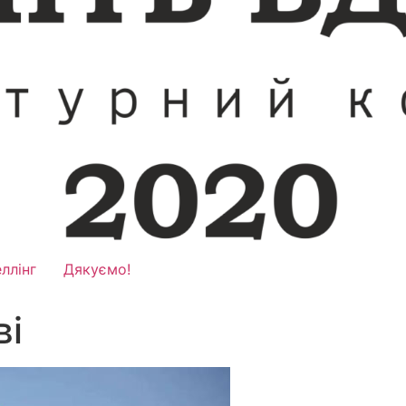
ллінг
Дякуємо!
ві