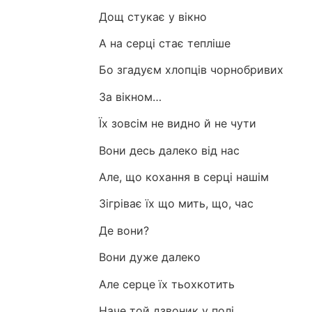
Дощ стукає у вікно
А на серці стає тепліше
Бо згадуєм хлопців чорнобривих
За вікном…
Їх зовсім не видно й не чути
Вони десь далеко від нас
Але, що кохання в серці нашім
Зігріває їх що мить, що, час
Де вони?
Вони дуже далеко
Але серце їх тьохкотить
Наче той дзвоник у полі