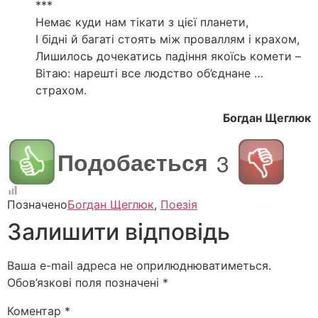
***
Немає куди нам тікати з цієї планети,
І бідні й багаті стоять між проваллям і крахом,
Лишилось дочекатись падіння якоїсь комети –
Вітаю: нарешті все людство об’єднане …
страхом.
Богдан Щеглюк
Подобається
3
Позначено
Богдан Щеглюк
,
Поезія
Залишити відповідь
Ваша e-mail адреса не оприлюднюватиметься.
Обов’язкові поля позначені
*
Коментар
*