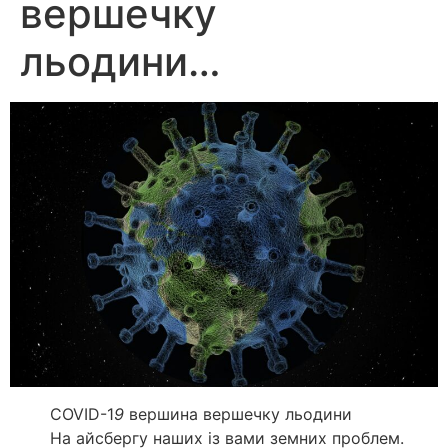
вершечку
льодини…
COVID-1
9
вершина вершечку льодини
На айсбергу наших із вами земних проблем.