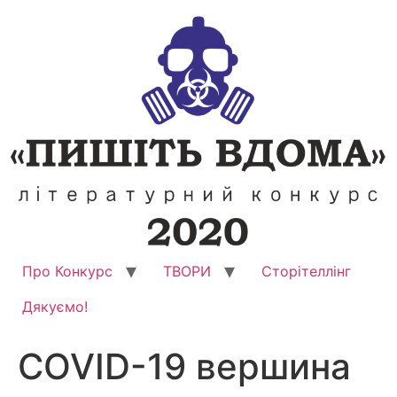
Перейти
до
вмісту
Про Конкурс
ТВОРИ
Сторітеллінг
Дякуємо!
COVID-19 вершина