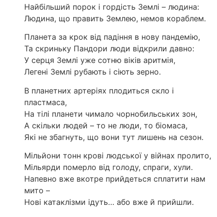
Найбільший порок і гордість Землі – людина:
Людина, що править Землею, немов кораблем.
Планета за крок від падіння в нову пандемію,
Та скриньку Пандори люди відкрили давно:
У серця Землі уже сотню віків аритмія,
Легені Землі рубають і сіють зерно.
В планетних артеріях плодиться скло і
пластмаса,
На тілі планети чимало чорнобильських зон,
А скільки людей – то не люди, то біомаса,
Які не збагнуть, що вони тут лишень на сезон.
Мільйони тонн крові людської у війнах пролито,
Мільярди померло від голоду, спраги, хули.
Напевно вже вкотре прийдеться сплатити нам
мито –
Нові катаклізми ідуть… або вже й прийшли.