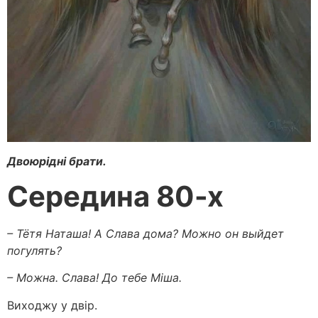
Двоюрідні брати.
Середина 80-х
– Тётя Наташа! А Слава дома? Можно он выйдет
погулять?
– Можна. Слава! До тебе Міша.
Виходжу у двір.