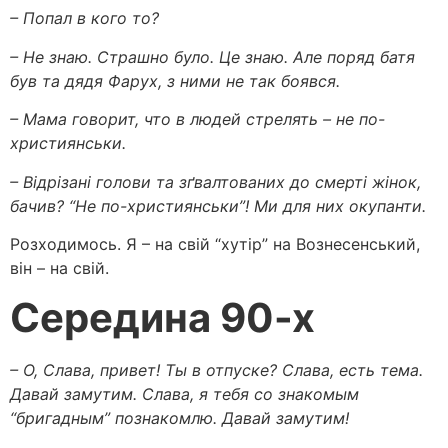
– Попал в кого то?
– Не знаю. Страшно було. Це знаю. Але поряд батя
був та дядя Фарух, з ними не так боявся.
– Мама говорит, что в людей стрелять – не по-
християнськи.
– Відрізані голови та зґвалтованих до смерті жінок,
бачив? “Не по-християнськи”! Ми для них окупанти.
Розходимось. Я – на свій “хутір” на Вознесенський,
він – на свій.
Середина 90-х
– О, Слава, привет! Ты в отпуске? Слава, есть тема.
Давай замутим. Слава, я тебя со знакомым
“бригадным” познакомлю. Давай замутим!