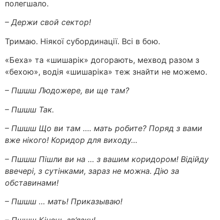
полегшало.
– Держи свой сектор!
Тримаю. Ніякої субординації. Всі в бою.
«Беха» та «шишарік» догорають, мехвод разом з
«бехою», водія «шишаріка» теж знайти не можемо.
– Пшшш Людожере, ви ще там?
– Пшшш Так.
– Пшшш Що ви там …. мать робите? Поряд з вами
вже нікого! Коридор для виходу…
– Пшшш Пішли ви на … з вашим коридором! Відійду
ввечері, з сутінками, зараз не можна. Дію за
обставинами!
– Пшшш … мать! Приказываю!