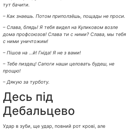
тут бачити.
– Как знаешь. Потом приползёшь, пощады не проси.
– Слава, блядь! Я тебя видел на Куликовом возле
дома профсоюзов! Слава ти с ними? Слава, мы тебя
с ними уничтожим!
– Пішов на …й! Гніда! Я не з вами!
– Тебе пиздец! Сапоги наши целовать будеш, не
прощю!
– Дякую за турботу.
Десь під
Дебальцево
Удар в зуби, ще удар, повний рот крові, але