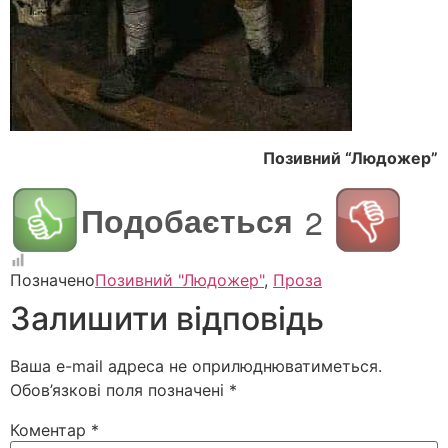
Позивний “Людожер”
Подобається
2
Позначено
Позивний "Людожер"
,
Проза
Залишити відповідь
Ваша e-mail адреса не оприлюднюватиметься.
Обов’язкові поля позначені
*
Коментар
*