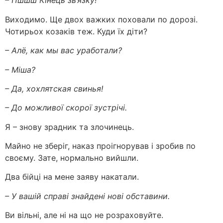
– Пшшш Кінець зв’язку!
Виходимо. Ще двох важких поховали по дорозі.
Чотирьох козаків теж. Куди їх діти?
– Алё, как мы вас уработали?
– Міша?
– Да, хохлятская свинья!
– До можливої скорої зустрічі.
Я – знову зрадник та злочинець.
Майно не зберіг, наказ проігнорував і зробив по
своєму. Зате, нормально вийшли.
Два бійці на мене заяву накатали.
– У вашій справі знайдені нові обставини.
Ви вільні, але ні на що не розраховуйте.