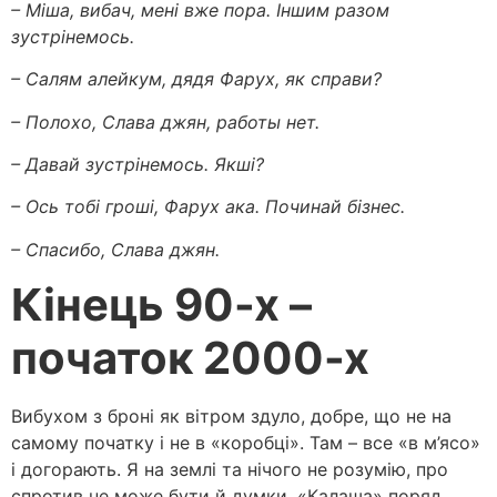
– Міша, вибач, мені вже пора. Іншим разом
зустрінемось.
– Салям алейкум, дядя Фарух, як справи?
– Полохо, Слава джян, работы нет.
– Давай зустрінемось. Якші?
– Ось тобі гроші, Фарух ака. Починай бізнес.
– Спасибо, Слава джян.
Кінець 90-х –
початок 2000-х
Вибухом з броні як вітром здуло, добре, що не на
самому початку і не в «коробці». Там – все «в м’ясо»
і догорають. Я на землі та нічого не розумію, про
спротив не може бути й думки. «Калаша» поряд