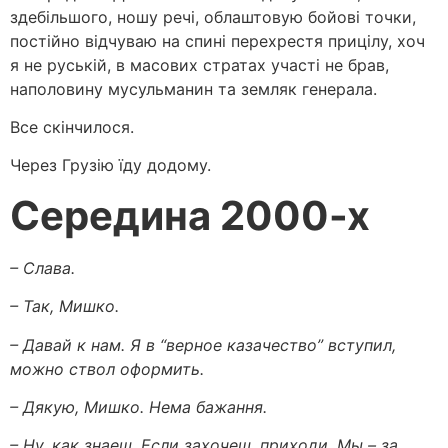
здебільшого, ношу речі, облаштовую бойові точки,
постійно відчуваю на спині перехрестя прицілу, хоч
я не руській, в масових стратах участі не брав,
наполовину мусульманин та земляк генерала.
Все скінчилося.
Через Грузію їду додому.
Середина 2000-х
– Слава.
– Так, Мишко.
– Давай к нам. Я в “верное казачество” вступил,
можно ствол оформить.
– Дякую, Мишко. Нема бажання.
– Ну, как знаеш. Если захочеш, приходи. Мы – за